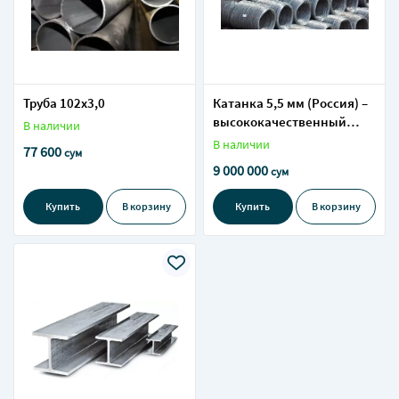
Труба 102х3,0
Катанка 5,5 мм (Россия) –
высококачественный
В наличии
металл для
В наличии
77 600
сум
промышленности и
9 000 000
сум
строительства
Купить
В корзину
Купить
В корзину