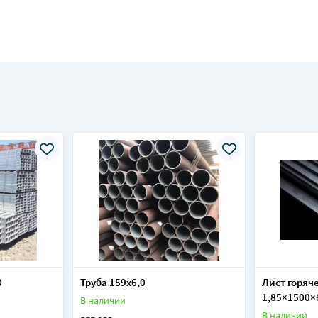
0
Труба 159х6,0
Лист горяч
1,85×1500×
В наличии
1,85×1250×
В наличии