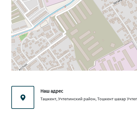
Наш адрес
Ташкент, Учтепинский район, Тошкент шахар Учте