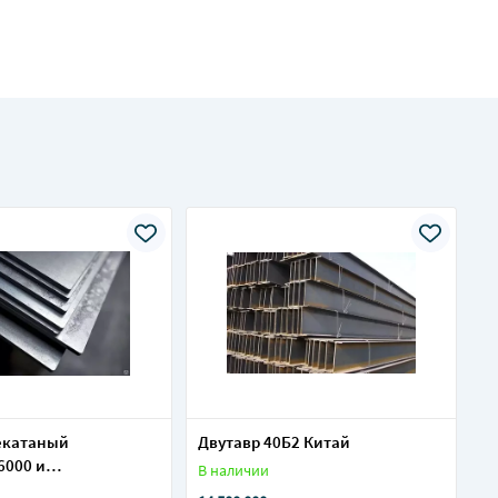
екатаный
Двутавр 40Б2 Китай
6000 и
В наличии
2500 (ГОСТ 19903-