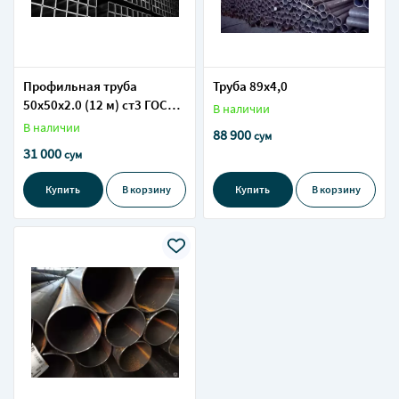
Профильная труба
Труба 89х4,0
50х50х2.0 (12 м) ст3 ГОСТ
В наличии
8645 – оптимальное
В наличии
88 900
сум
решение для
31 000
сум
строительства и
производства
Купить
В корзину
Купить
В корзину